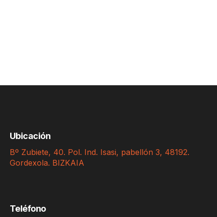
Ubicación
Bº Zubiete, 40. Pol. Ind. Isasi, pabellón 3, 48192.
Gordexola. BIZKAIA
Teléfono