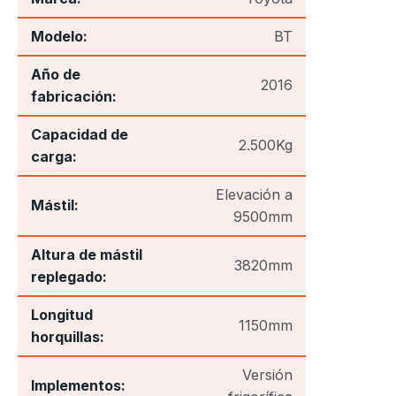
Modelo:
BT
Año de
2016
fabricación:
Capacidad de
2.500Kg
carga:
Elevación a
Mástil:
9500mm
Altura de mástil
3820mm
replegado:
Longitud
1150mm
horquillas:
Versión
Implementos: