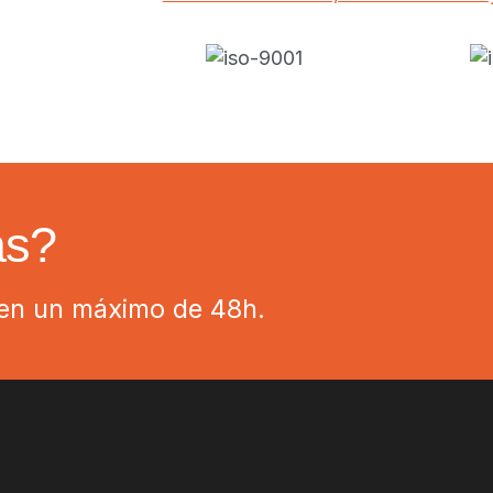
ás?
 en un máximo de 48h.