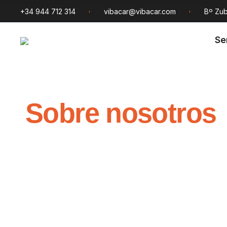
+34 944 712 314
vibacar@vibacar.com
Bº Zub
Se
Sobre nosotros