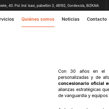
iete, 40. Pol. Ind. Isasi, pabellón 3, 48192, Gordexola, BIZKAIA
rvicios
Quiénes somos
Noticias
Contacto
Con 30 años en el se
personalizadas y de al
concesionario oficial 
alianzas estratégicas q
de vanguardia y equipos 